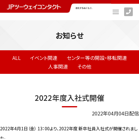
お知らせ
ALL
イベント関連
センター等の開設・移転関連
人事関連
その他
2022年度入社式開催
2022年04月04日配信
2022
年
4
月
1
日（金）
13
：
00
より、
2022
年度 新卒社員入社式が開催されまし
た。