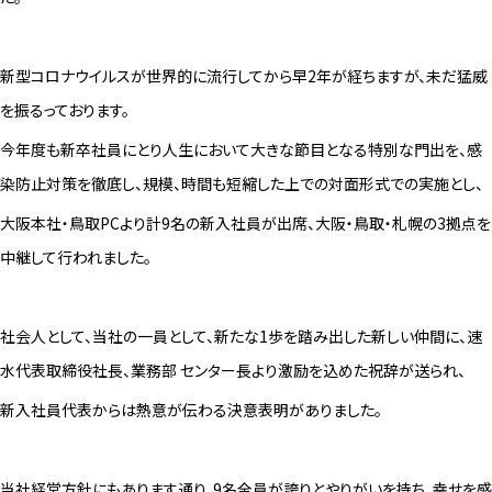
新型コロナウイルスが世界的に流行してから早2年が経ちますが、未だ猛威
を振るっております。
今年度も新卒社員にとり人生において
大きな
節目となる特別な門出を、感
染防止対策を徹底し、規模、時間も短縮した上での対面形式での実施とし、
大阪本社・鳥取
PC
より計
9
名の新入社員が出席、大阪・鳥取・札幌の3拠点を
中継して行われました。
社会人として、当社の一員として、新たな
1
歩を踏み出した新しい仲間に、速
水代表取締役社長、業務部 センター長より激励を込めた祝辞が送られ、
新入社員代表からは熱意が伝わる決意表明がありました。
当社経営方針にもあります通り、
9
名全員が誇りとやりがいを持ち、幸せを感