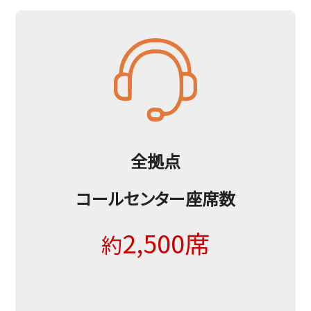
全拠点
コールセンター座席数
2,500席
約