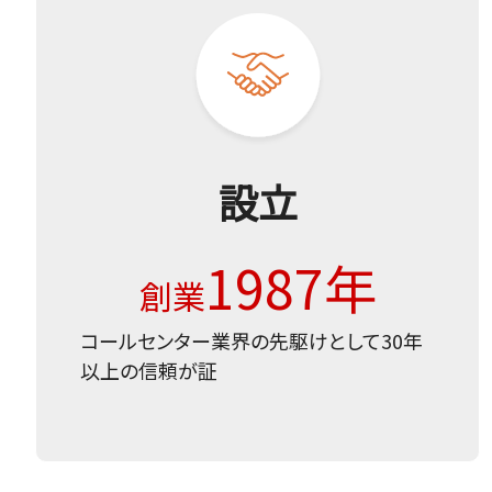
設立
1987年
創業
コールセンター業界の先駆けとして30年
以上の信
頼が証