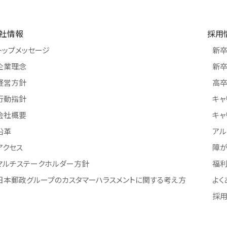
社情報
採用
トップメッセージ
新
企業理念
新卒
経営方針
高
行動指針
キャ
会社概要
キャ
沿革
アル
アクセス
障
マルチステークホルダー方針
福
日本郵政グループのカスタマーハラスメントに関する考え方
よく
採用