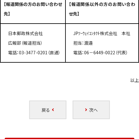
【報道関係の方のお問い合わせ
【報道関係以外の方のお問い合わ
先】
せ先】
日本郵政株式会社
JPﾂｰｳｪｲｺﾝﾀｸﾄ株式会社 本社
広報部（報道担当）
担当：渡邉
電話：03-3477-0201（直通）
電話：06－6449-0022（代表）
以上
戻る
次へ